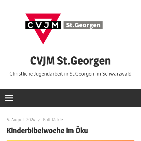
Zum
Inhalt
springen
CVJM St.Georgen
Christliche Jugendarbeit in St.Georgen im Schwarzwald
5. August 2024
Rolf Jäckle
Kinderbibelwoche im Öku