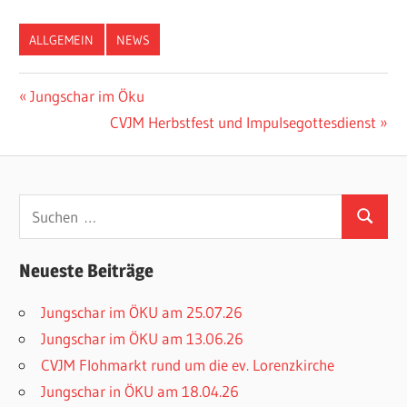
ALLGEMEIN
NEWS
Beitragsnavigation
Vorheriger
Jungschar im Öku
Beitrag:
Nächster
CVJM Herbstfest und Impulsegottesdienst
Beitrag:
Suchen
Suchen
nach:
Neueste Beiträge
Jungschar im ÖKU am 25.07.26
Jungschar im ÖKU am 13.06.26
CVJM Flohmarkt rund um die ev. Lorenzkirche
Jungschar in ÖKU am 18.04.26