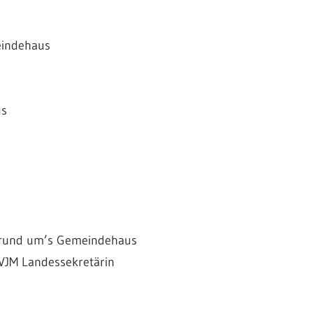
eindehaus
us
t rund um’s Gemeindehaus
CVJM Landessekretärin