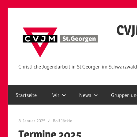
Zum
Inhalt
CVJ
springen
Christliche Jugendarbeit in St.Georgen im Schwarzwald
Startseite
Wir
News
Gruppen und
8. Januar 2025
Rolf Jäckle
Termine 2025