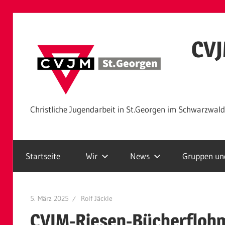
Zum
Inhalt
CVJ
springen
Christliche Jugendarbeit in St.Georgen im Schwarzwald
Startseite
Wir
News
Gruppen und
5. März 2025
Rolf Jäckle
CVJM-Riesen-Bücherfloh