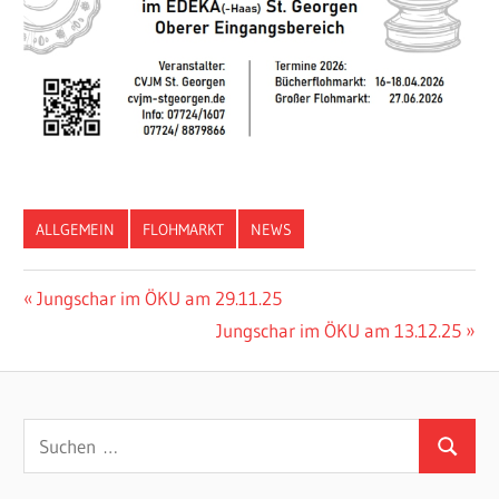
ALLGEMEIN
FLOHMARKT
NEWS
Beitragsnavigation
Vorheriger
Jungschar im ÖKU am 29.11.25
Beitrag:
Nächster
Jungschar im ÖKU am 13.12.25
Beitrag:
Suchen
Suchen
nach: