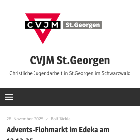
Zum
Inhalt
springen
CVJM St.Georgen
Christliche Jugendarbeit in St.Georgen im Schwarzwald
26. November 2025
Rolf Jäckle
Advents-Flohmarkt im Edeka am
13.12.25