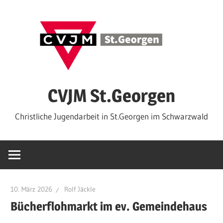
Zum
Inhalt
springen
CVJM St.Georgen
Christliche Jugendarbeit in St.Georgen im Schwarzwald
10. März 2026
Rolf Jäckle
Bücherflohmarkt im ev. Gemeindehaus