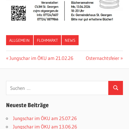
ALLGEMEIN
FLOHMARKT
NEWS
Beitragsnavigation
Vorheriger
Nächster
Jungschar im ÖKU am 21.02.26
Osternachtsfeier
Beitrag:
Beitrag:
Suchen
Suchen
nach:
Neueste Beiträge
Jungschar im ÖKU am 25.07.26
Jungschar im ÖKU am 13.06.26