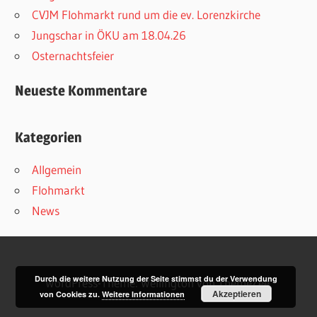
CVJM Flohmarkt rund um die ev. Lorenzkirche
Jungschar in ÖKU am 18.04.26
Osternachtsfeier
Neueste Kommentare
Kategorien
Allgemein
Flohmarkt
News
Durch die weitere Nutzung der Seite stimmst du der Verwendung
WordPress-Theme: Wellington von ThemeZee.
Akzeptieren
von Cookies zu.
Weitere Informationen