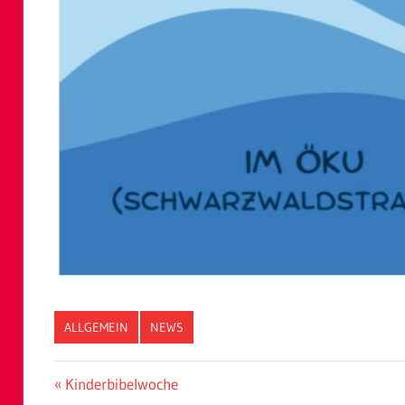
ALLGEMEIN
NEWS
Beitragsnavigation
Vorheriger
Kinderbibelwoche