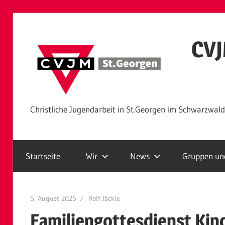
Zum
Inhalt
CVJ
springen
Christliche Jugendarbeit in St.Georgen im Schwarzwald
Startseite
Wir
News
Gruppen und
5. August 2025
Rolf Jäckle
Familiengottesdienst Ki