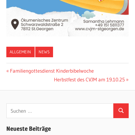
ALLGEMEIN
NEWS
Beitragsnavigation
Vorheriger
Familiengottesdienst Kinderbibelwoche
Beitrag:
Nächster
Herbstfest des CVJM am 19.10.25
Beitrag:
Suchen
Suchen
nach:
Neueste Beiträge