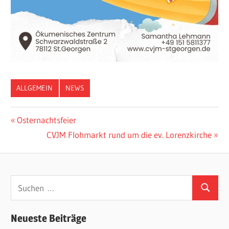
ALLGEMEIN
NEWS
Beitragsnavigation
Vorheriger
Osternachtsfeier
Beitrag:
Nächster
CVJM Flohmarkt rund um die ev. Lorenzkirche
Beitrag:
Suchen
Suchen
nach:
Neueste Beiträge