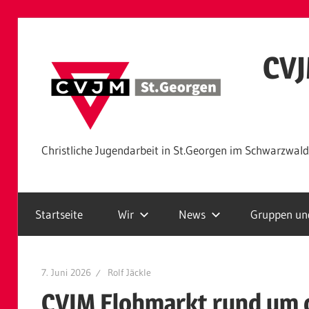
Zum
Inhalt
CVJ
springen
Christliche Jugendarbeit in St.Georgen im Schwarzwald
Startseite
Wir
News
Gruppen und
7. Juni 2026
Rolf Jäckle
CVJM Flohmarkt rund um d